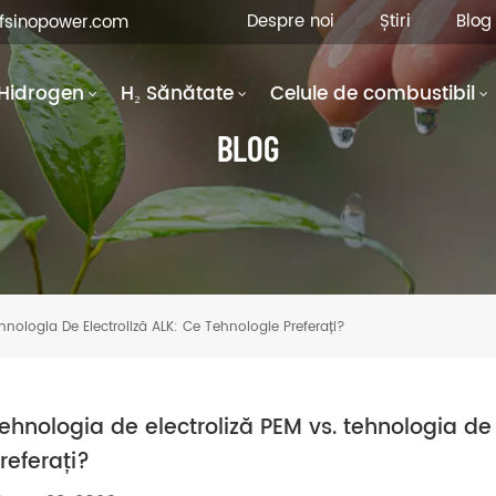
Despre noi
Știri
Blog
hfsinopower.com
Hidrogen
H₂ Sănătate
Celule de combustibil
BLOG
hnologia De Electroliză ALK: Ce Tehnologie Preferați?
ehnologia de electroliză PEM vs. tehnologia de 
referați?