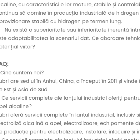
lcaline, cu caracteristicile lor mature, stabile și control
ontinua să domine în producția industrială de hidrogen l
provizionare stabilă cu hidrogen pe termen lung.
Nu există o superioritate sau inferioritate inerentă în
ste adaptabilitatea la scenariul dat. Ce abordare tehni
otențial viitor?
AQ:
. Cine suntem noi?
ubri are sediul în Anhui, China, a început în 2011 și vind
e Est și Asia de Sud.
. Ce servicii complete ale lanțului industrial oferiți pen
pei alcaline?
ubri oferă servicii complete în lanțul industrial, inclusi
lectroliză alcalină a apei, electrolizoare, echipamente de 
e producție pentru electrolizoare, instalare, înlocuire și