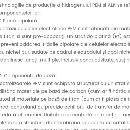
ehnologiile de producție a hidrogenului PEM și ALK se refl
omponentelor lor:
.1 Placă bipolară:
lectrozii celulelor electrolitice PEM sunt fabricați din ma
e titan, și sunt pre-acoperiți. Un strat de platină (Pt) e
 preveni oxidarea. Plăcile bipolare ale celulelor electrol
au nichel pur, sudate pe cadrul electrodului și apoi nich
ndeplinesc funcții multiple, inclusiv conductivitate, susți
.2 Componente de bază:
lectrolizoarele PEM sunt echipate structural cu un strat 
tilizând materiale pe bază de carbon (cum ar fi hârtia
atod și materiale pe bază de titan (cum ar fi plasa de 
nod, controlând cu precizie echilibrul de transfer de m
nterfață al reacției. Unitatea sa centrală de reacție -
tilizează o structură de membrană acoperită cu cataliz