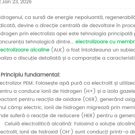
Jan 23, 2026
idrogenul, ca sursă de energie nepoluantă, regenerabilă
idicată, devine o direcție centrală de dezvoltare în proc
idrogen prin electroliza apei este tehnologia principal
oncurența tehnologică dintre...
electrolizoare cu memb
lectrolizoare alcaline
(ALK) a fost întotdeauna un subiect 
ealiza o discuție detaliată și o comparație a caracteristi
. Principiu fundamental:
lectrolizor PEM: Folosește apă pură ca electrolit și uti
entru a conduce ionii de hidrogen (H+) și a izola gazele
eactant pentru reacția de oxidare (OER), generând oxige
nui câmp electric, ionii de hidrogen migrează prin me
nde suferă o reacție de reducere (HER) pentru a gener
Celulă electrolitică alcalină: Folosind o soluție alca
lectrolit, ionii de hidroxid (OH⁻) sunt conducți printr-