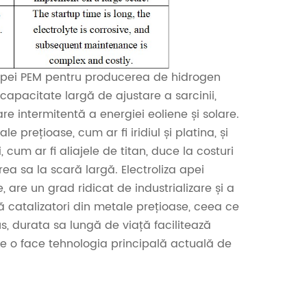
a apei PEM pentru producerea de hidrogen
capacitate largă de ajustare a sarcinii,
e intermitentă a energiei eoliene și solare.
prețioase, cum ar fi iridiul și platina, și
cum ar fi aliajele de titan, duce la costuri
ea sa la scară largă. Electroliza apei
are un grad ridicat de industrializare și a
ă catalizatori din metale prețioase, ceea ce
s, durata sa lungă de viață facilitează
ce o face tehnologia principală actuală de