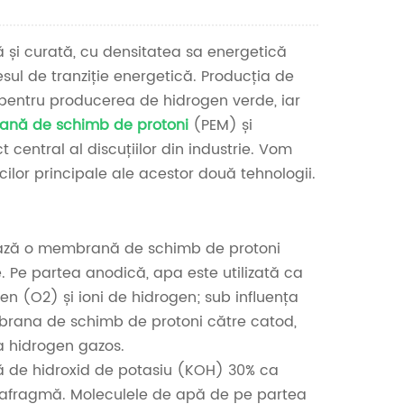
Nederlands
 și curată, cu densitatea sa energetică
한국의
esul de tranziție energetică. Producția de
Romania
ă pentru producerea de hidrogen verde, iar
rană de schimb de protoni
(PEM) și
Bulgaria
central al discuțiilor din industrie. Vom
cilor principale ale acestor două tehnologii.
Melayu
lizează o membrană de schimb de protoni
. Pe partea anodică, apa este utilizată ca
n (O2) și ioni de hidrogen; sub influența
mbrana de schimb de protoni către catod,
a hidrogen gazos.
lină de hidroxid de potasiu (KOH) 30% ca
o diafragmă. Moleculele de apă de pe partea