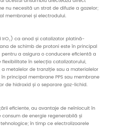
sului acestui ansamblu afectează direct
ine nu necesită un strat de difuzie a gazelor;
 al membranei și electrodului.
 fi IrO₂) ca anod și catalizator platină-
ana de schimb de protoni este în principal
 pentru a asigura o conducere eficientă a
lexibilitate în selecția catalizatorului,
, a metalelor de tranziție sau a materialelor
ază în principal membrane PPS sau membrane
r de hidroxid și o separare gaz-lichid.
țării eficiente, au avantaje de neînlocuit în
 de consum de energie regenerabilă și
 tehnologice; în timp ce electrolizoarele