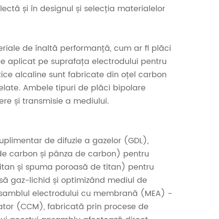
ectă și în designul și selecția materialelor
teriale de înaltă performanță, cum ar fi plăci
ste aplicat pe suprafața electrodului pentru
itice alcaline sunt fabricate din oțel carbon
elate. Ambele tipuri de plăci bipolare
nere și transmisie a mediului.
suplimentar de difuzie a gazelor (GDL),
 de carbon și pânza de carbon) pentru
titan și spuma poroasă de titan) pentru
asă gaz-lichid și optimizând mediul de
 ansamblul electrodului cu membrană (MEA) -
ator (CCM), fabricată prin procese de