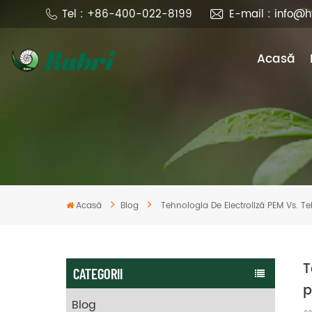
Tel : +86-400-022-8199
E-mail : info@
Acasă
Acasă
Blog
Tehnologia De Electroliză PEM Vs. Te
T
CATEGORII
p
Blog