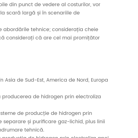
abile din punct de vedere al costurilor, vor
a scară largă și în scenariile de
tre abordările tehnice; considerația cheie
că considerați că are cel mai promițător
e în Asia de Sud-Est, America de Nord, Europa
tru producerea de hidrogen prin electroliza
v sisteme de producție de hidrogen prin
separare și purificare gaz-lichid, plus linii
 îndrumare tehnică.