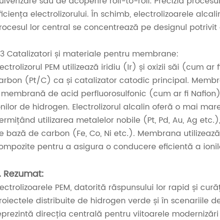
ulverizare sau de acoperire roll-to-roll. Precizia proce
ficiența electrolizorului. În schimb, electrolizoarele alcal
rocesul lor central se concentrează pe designul potrivit
.3 Catalizatori și materiale pentru membrane:
lectrolizorul PEM utilizează iridiu (Ir) și oxizii săi (cum ar
arbon (Pt/C) ca și catalizator catodic principal. Membr
 membrană de acid perfluorosulfonic (cum ar fi Nafion)
onilor de hidrogen. Electrolizorul alcalin oferă o mai mare f
ermițând utilizarea metalelor nobile (Pt, Pd, Au, Ag etc.)
e bază de carbon (Fe, Co, Ni etc.). Membrana utilize
ompozite pentru a asigura o conducere eficientă a ionilo
. Rezumat:
lectrolizoarele PEM, datorită răspunsului lor rapid și cură
roiectele distribuite de hidrogen verde și în scenariile
eprezintă direcția centrală pentru viitoarele modernizări