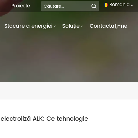
Romania
Proiecte
Stocare a energiei
Soluţie
Contactaţi-ne
English
français
Deutsch
italiano
русский
español
português
electroliză ALK: Ce tehnologie
العربية