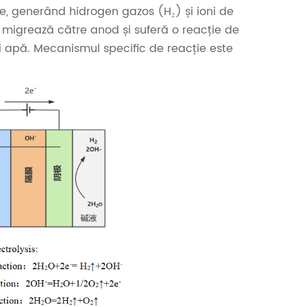
re, generând hidrogen gazos (H₂) și ioni de
id migrează către anod și suferă o reacție de
i apă. Mecanismul specific de reacție este