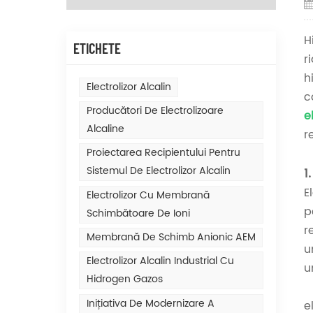
H
ETICHETE
r
h
Electrolizor Alcalin
c
Producători De Electrolizoare
e
Alcaline
r
Proiectarea Recipientului Pentru
Sistemul De Electrolizor Alcalin
1
E
Electrolizor Cu Membrană
p
Schimbătoare De Ioni
r
Membrană De Schimb Anionic AEM
u
Electrolizor Alcalin Industrial Cu
u
Hidrogen Gazos
Inițiativa De Modernizare A
e