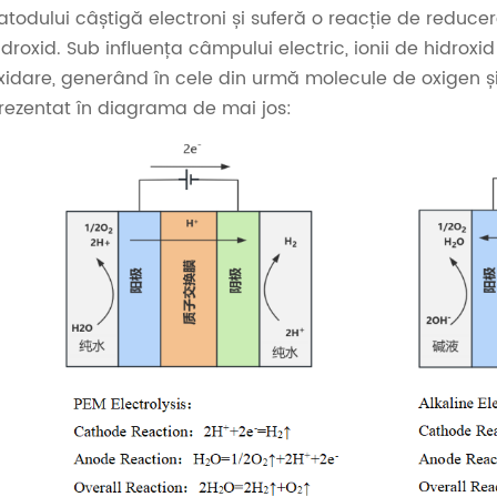
atodului câștigă electroni și suferă o reacție de reduce
idroxid. Sub influența câmpului electric, ionii de hidrox
xidare, generând în cele din urmă molecule de oxigen ș
rezentat în diagrama de mai jos: