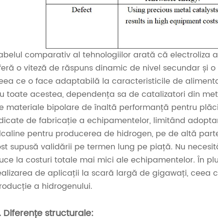
abelul comparativ al tehnologiilor arată că electroliz
feră o viteză de răspuns dinamic de nivel secundar și o 
eea ce o face adaptabilă la caracteristicile de alimentar
u toate acestea, dependența sa de catalizatori din metale 
e materiale bipolare de înaltă performanță pentru plăci, 
idicate de fabricație a echipamentelor, limitând adoptar
lcaline pentru producerea de hidrogen, pe de altă parte, 
ost supusă validării pe termen lung pe piață. Nu necesit
uce la costuri totale mai mici ale echipamentelor. În plu
ealizarea de aplicații la scară largă de gigawați, ceea 
roducție a hidrogenului.
. Diferențe structurale: