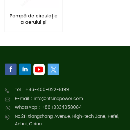
Pompă de circulație
a aerului și
hidrogenului cu pilă
de combustie de
45kw-100kw
Tel : +86-400-022-8199
E-mail : info@hfsinopower.com
WhatsApp : +86 19334058084
No.211,Xiangzhang Avenue, High-tech Zone, Hefei,
Anhui, China