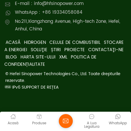
E-mail : info@hfsinopower.com
WhatsApp : +86 19334058084
No.211,Xiangzhang Avenue, High-tech Zone, Hefei,
Anhui, China
ACASĂ
HIDROGEN
CELULE DE COMBUSTIBIL
STOCARE
A ENERGIEI
SOLUŢIE
ȘTIRI
PROIECTE
CONTACTAŢI-NE
BLOG
HARTA SITE-ULUI
XML
POLITICA DE
CONFIDENȚIALITATE
© Hefei Sinopower Technologies Co., Ltd. Toate drepturile
rezervate.
IPv6 SUPPORT DE REȚEA
Acasă
Produse
A Lua
WhatsApp
Legatura