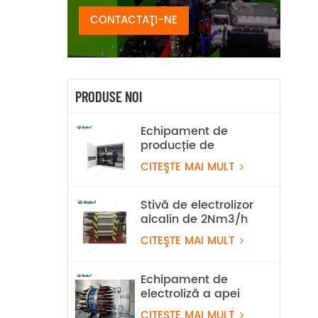
CONTACTAŢI-NE
PRODUSE NOI
Echipament de
producție de
hidrogen prin
CITEŞTE MAI MULT
electroliză alcalină
a apei de 100 Nm³/h
500 KW
Stivă de electrolizor
alcalin de 2Nm3/h
CITEŞTE MAI MULT
Echipament de
electroliză a apei
hidrogenate
CITEŞTE MAI MULT