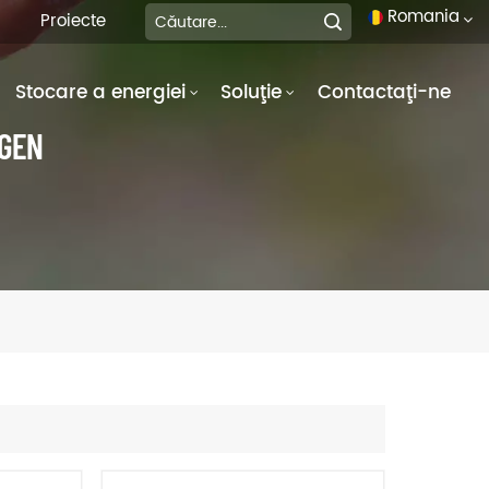
Romania
Proiecte
Stocare a energiei
Soluţie
Contactaţi-ne
English
OGEN
français
Deutsch
italiano
русский
español
português
العربية