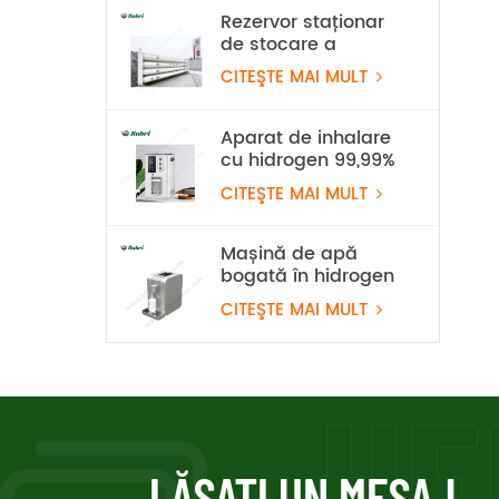
KW
Rezervor staționar
de stocare a
hidrogenului de 20
CITEŞTE MAI MULT
MPa
Aparat de inhalare
cu hidrogen 99,99%
Rubri 1800ml/min
CITEŞTE MAI MULT
Mașină de apă
bogată în hidrogen
PEM
CITEŞTE MAI MULT
LĂSAŢI UN MESAJ