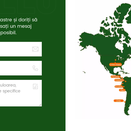
stre și doriți să
ăsați un mesaj
osibil.