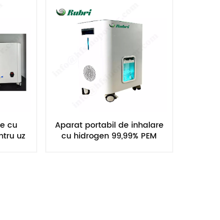
Nederlands
한국의
Romania
Bulgaria
Melayu
re cu
Aparat portabil de inhalare
ntru uz
cu hidrogen 99,99% PEM
00ml