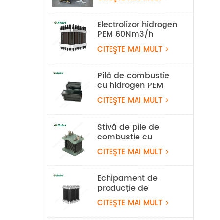
alcaline de
100Nm³/h 500KW
Electrolizor hidrogen
PEM 60Nm3/h
CITEŞTE MAI MULT
Pilă de combustie
cu hidrogen PEM
ușoară de 550 W
CITEŞTE MAI MULT
pentru drone
Stivă de pile de
combustie cu
hidrogen răcite cu
CITEŞTE MAI MULT
aer de 100w
Echipament de
producție de
hidrogen cu
CITEŞTE MAI MULT
electrolizor de apă
PEM de 10 Nm³/h 50